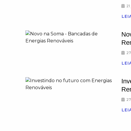
21
LEI
No
Re
27
LEI
Inv
Re
27
LEI