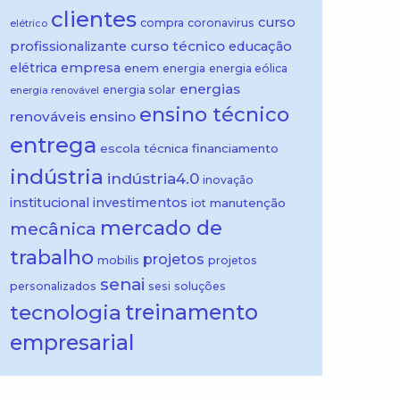
clientes
curso
compra
coronavirus
elétrico
curso técnico
profissionalizante
educação
elétrica
empresa
enem
energia
energia eólica
energias
energia solar
energia renovável
ensino técnico
renováveis
ensino
entrega
escola técnica
financiamento
indústria
indústria4.0
inovação
institucional
investimentos
manutenção
iot
mercado de
mecânica
trabalho
projetos
mobilis
projetos
senai
personalizados
sesi
soluções
treinamento
tecnologia
empresarial