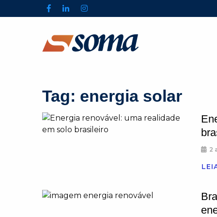
Tag:
energia solar
Ene
bra
2 
LEI
Bra
ene