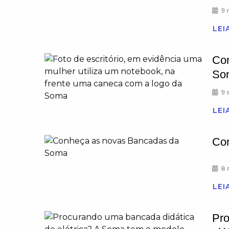
9 
LEI
Con
So
9 
LEI
Co
8 
LEI
Pro