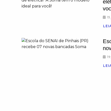
elé
voc
15
LEI
Esc
no
19
LEI