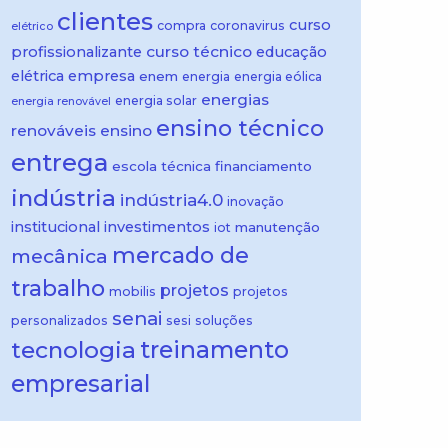
clientes
curso
compra
coronavirus
elétrico
curso técnico
profissionalizante
educação
elétrica
empresa
enem
energia
energia eólica
energias
energia solar
energia renovável
ensino técnico
renováveis
ensino
entrega
escola técnica
financiamento
indústria
indústria4.0
inovação
institucional
investimentos
manutenção
iot
mercado de
mecânica
trabalho
projetos
mobilis
projetos
senai
personalizados
sesi
soluções
treinamento
tecnologia
empresarial