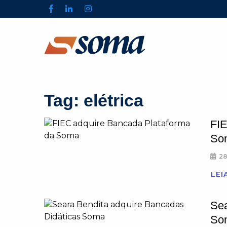
Tag:
elétrica
FIE
So
28
LEI
Sea
So