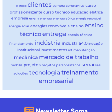
clientes
curso
compra
coronavirus
elétrico
curso técnico
profissionalizante
educação
elétrica
empresa
enem
energia
energia eólica
energia renovável
ensino
energias renováveis
ensino
energia solar
entrega
técnico
escola técnica
indústria
indústria4.0
financiamento
inovação
institucional
investimentos
manutenção
iot
mercado de trabalho
mecânica
senai
projetos
mobilis
projetos personalizados
sesi
treinamento
tecnologia
soluções
empresarial
Newsletter Soma