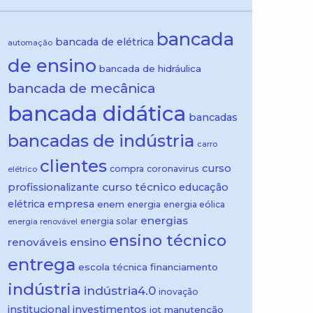
bancada
bancada de elétrica
automação
de ensino
bancada de hidráulica
bancada de mecânica
bancada didática
bancadas
bancadas de indústria
carro
clientes
curso
compra
coronavirus
elétrico
curso técnico
profissionalizante
educação
elétrica
empresa
enem
energia
energia eólica
energias
energia solar
energia renovável
ensino técnico
renováveis
ensino
entrega
escola técnica
financiamento
indústria
indústria4.0
inovação
institucional
investimentos
manutenção
iot