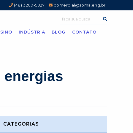
(48) 3209-5027
comercial@soma.eng.br
SINO
INDÚSTRIA
BLOG
CONTATO
e energias
CATEGORIAS