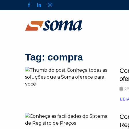
Tag:
compra
Con
ofe
27
LEI
Con
Reg