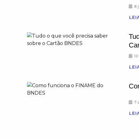
8 
LEI
Tud
Ca
10
LEI
Co
7 
LEI