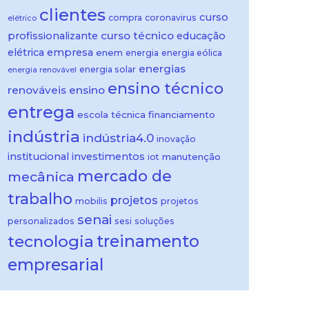
clientes
curso
compra
coronavirus
elétrico
curso técnico
profissionalizante
educação
elétrica
empresa
enem
energia
energia eólica
energias
energia solar
energia renovável
ensino técnico
renováveis
ensino
entrega
escola técnica
financiamento
indústria
indústria4.0
inovação
institucional
investimentos
manutenção
iot
mercado de
mecânica
trabalho
projetos
mobilis
projetos
senai
personalizados
sesi
soluções
treinamento
tecnologia
empresarial