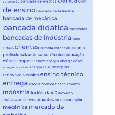
bancada
bancada de elétrica
automação
de ensino
bancada de hidráulica
bancada de mecânica
bancada didática
bancadas
bancadas de indústria
carro
clientes
curso
compra
coronavirus
elétrico
curso técnico
profissionalizante
educação
elétrica
empresa
enem
energia
energia eólica
energias
energia solar
energia renovável
ensino técnico
renováveis
ensino
entrega
escola técnica
financiamento
indústria
indústria4.0
inovação
institucional
investimentos
manutenção
iot
mercado de
mecânica