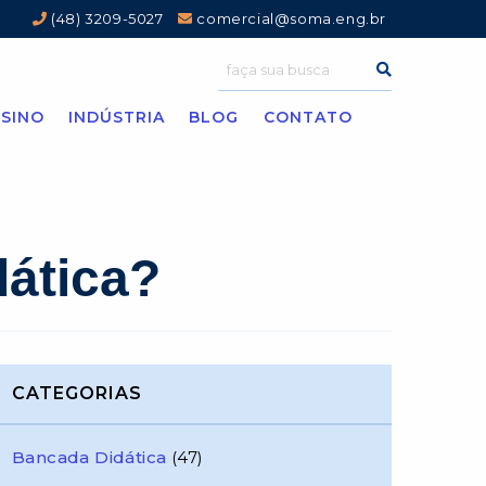
(48) 3209-5027
comercial@soma.eng.br
SINO
INDÚSTRIA
BLOG
CONTATO
dática?
CATEGORIAS
Bancada Didática
(47)