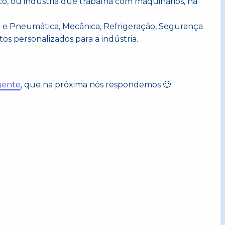
co, ou indústria que trabalha com maquinários, há
lica e Pneumática, Mecânica, Refrigeração, Segurança
tos personalizados para a indústria.
gente
, que na próxima nós respondemos 🙂