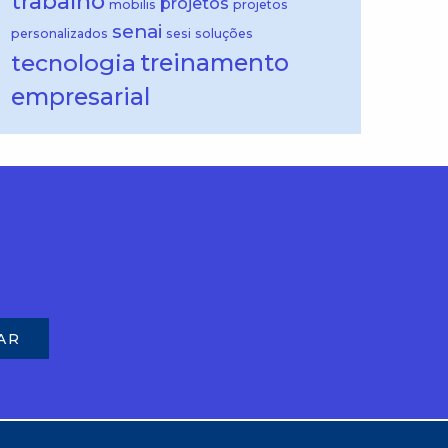
trabalho
projetos
mobilis
projetos
senai
personalizados
sesi
soluções
treinamento
tecnologia
empresarial