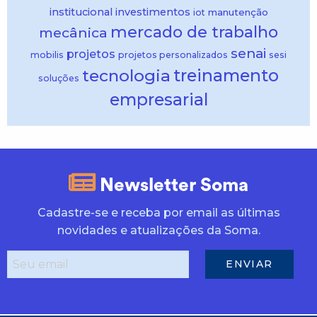
institucional
investimentos
manutenção
iot
mercado de trabalho
mecânica
senai
projetos
mobilis
projetos personalizados
sesi
treinamento
tecnologia
soluções
empresarial
Newsletter Soma
Cadastre-se e receba por email as últimas
novidades e atualizações da Soma.