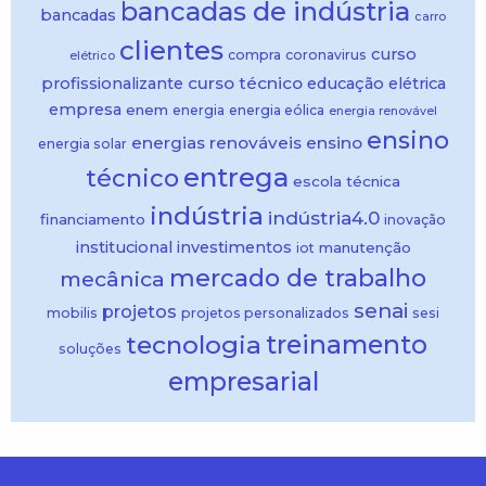
bancadas de indústria
bancadas
carro
clientes
curso
compra
coronavirus
elétrico
curso técnico
profissionalizante
educação
elétrica
empresa
enem
energia
energia eólica
energia renovável
ensino
energias renováveis
ensino
energia solar
entrega
técnico
escola técnica
indústria
indústria4.0
financiamento
inovação
institucional
investimentos
manutenção
iot
mercado de trabalho
mecânica
senai
projetos
mobilis
projetos personalizados
sesi
treinamento
tecnologia
soluções
empresarial