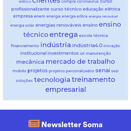
clientes
curso
compra
coronavirus
elétrico
curso técnico
profissionalizante
educação
elétrica
empresa
enem
energia
energia eólica
energia renovável
ensino
energias renováveis
ensino
energia solar
entrega
técnico
escola técnica
indústria
indústria4.0
financiamento
inovação
institucional
investimentos
manutenção
iot
mercado de trabalho
mecânica
senai
projetos
mobilis
projetos personalizados
sesi
treinamento
tecnologia
soluções
empresarial
Newsletter Soma