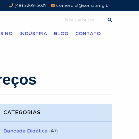
(48) 3209-5027
comercial@soma.eng.br
SINO
INDÚSTRIA
BLOG
CONTATO
reços
CATEGORIAS
Bancada Didática
(47)