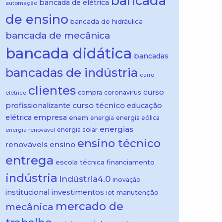
bancada
bancada de elétrica
automação
de ensino
bancada de hidráulica
bancada de mecânica
bancada didática
bancadas
bancadas de indústria
carro
clientes
curso
compra
coronavirus
elétrico
curso técnico
profissionalizante
educação
elétrica
empresa
enem
energia
energia eólica
energias
energia solar
energia renovável
ensino técnico
renováveis
ensino
entrega
escola técnica
financiamento
indústria
indústria4.0
inovação
institucional
investimentos
manutenção
iot
mercado de
mecânica