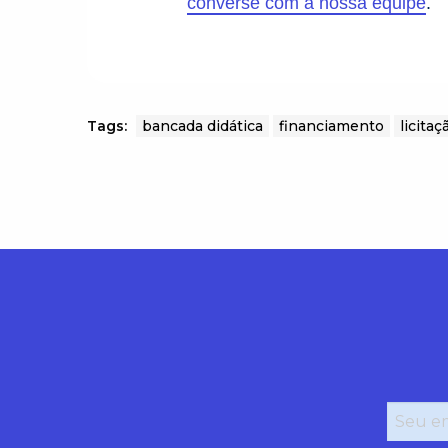
converse com a nossa equipe
.
Tags:
bancada didática
financiamento
licitaç