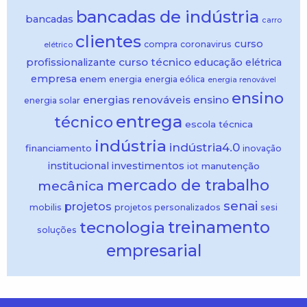
bancadas de indústria
bancadas
carro
clientes
curso
compra
coronavirus
elétrico
curso técnico
profissionalizante
educação
elétrica
empresa
enem
energia
energia eólica
energia renovável
ensino
energias renováveis
ensino
energia solar
entrega
técnico
escola técnica
indústria
indústria4.0
financiamento
inovação
institucional
investimentos
manutenção
iot
mercado de trabalho
mecânica
senai
projetos
mobilis
projetos personalizados
sesi
treinamento
tecnologia
soluções
empresarial