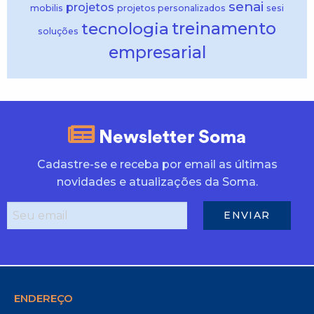
senai
projetos
mobilis
projetos personalizados
sesi
treinamento
tecnologia
soluções
empresarial
Newsletter Soma
Cadastre-se e receba por email as últimas
novidades e atualizações da Soma.
ENDEREÇO