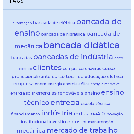
TAGS
bancada de
bancada de elétrica
automação
ensino
bancada de
bancada de hidráulica
bancada didática
mecânica
bancadas de indústria
bancadas
carro
clientes
curso
compra
coronavirus
elétrico
curso técnico
profissionalizante
educação
elétrica
empresa
enem
energia
energia eólica
energia renovável
ensino
energias renováveis
ensino
energia solar
entrega
técnico
escola técnica
indústria
indústria4.0
financiamento
inovação
institucional
investimentos
manutenção
iot
mercado de trabalho
mecânica