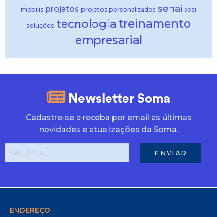
senai
projetos
mobilis
projetos personalizados
sesi
treinamento
tecnologia
soluções
empresarial
Newsletter Soma
Cadastre-se e receba por email as últimas
novidades e atualizações da Soma.
ENDEREÇO