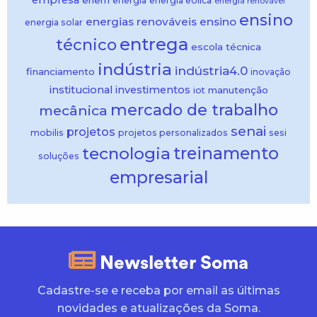
empresa
enem
energia
energia eólica
energia renovável
ensino
energias renováveis
ensino
energia solar
entrega
técnico
escola técnica
indústria
indústria4.0
financiamento
inovação
institucional
investimentos
manutenção
iot
mercado de trabalho
mecânica
senai
projetos
mobilis
projetos personalizados
sesi
treinamento
tecnologia
soluções
empresarial
Newsletter Soma
Cadastre-se e receba por email as últimas
novidades e atualizações da Soma.