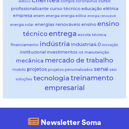
curso
compra
coronavirus
elétrico
curso técnico
profissionalizante
educação
elétrica
empresa
enem
energia
energia eólica
energia renovável
ensino
energias renováveis
ensino
energia solar
entrega
técnico
escola técnica
indústria
indústria4.0
financiamento
inovação
institucional
investimentos
manutenção
iot
mercado de trabalho
mecânica
senai
projetos
mobilis
projetos personalizados
sesi
treinamento
tecnologia
soluções
empresarial
Newsletter Soma