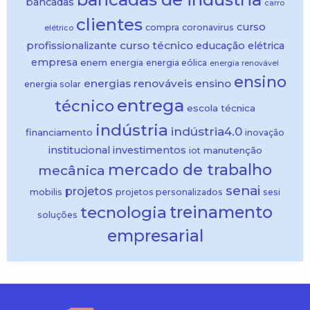
bancadas
carro
clientes
curso
compra
coronavirus
elétrico
curso técnico
profissionalizante
educação
elétrica
empresa
enem
energia
energia eólica
energia renovável
ensino
energias renováveis
ensino
energia solar
entrega
técnico
escola técnica
indústria
indústria4.0
financiamento
inovação
institucional
investimentos
manutenção
iot
mercado de trabalho
mecânica
senai
projetos
mobilis
projetos personalizados
sesi
treinamento
tecnologia
soluções
empresarial