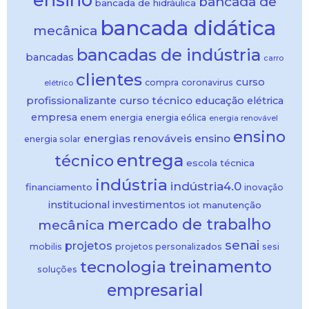
bancada de
bancada de hidráulica
bancada didática
mecânica
bancadas de indústria
bancadas
carro
clientes
curso
compra
coronavirus
elétrico
curso técnico
profissionalizante
educação
elétrica
empresa
enem
energia
energia eólica
energia renovável
ensino
energias renováveis
ensino
energia solar
entrega
técnico
escola técnica
indústria
indústria4.0
financiamento
inovação
institucional
investimentos
manutenção
iot
mercado de trabalho
mecânica
senai
projetos
mobilis
projetos personalizados
sesi
treinamento
tecnologia
soluções
empresarial