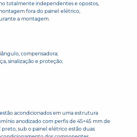
lho totalmente independentes e opostos,
montagem fora do painel elétrico,
durante a montagem.
triângulo, compensadora;
a, sinalização e proteção;
estão acondicionados em uma estrutura
lumínio anodizado com perfis de 45×45 mm de
eto, sub o painel elétrico estão duas
 acondicionamento dos componentes.