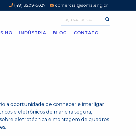
(48) 3209-5027
comercial@soma.eng.br
SINO
INDÚSTRIA
BLOG
CONTATO
rio a oportunidade de conhecer e interligar
tricos e eletrônicos de maneira segura,
s sobre eletrotécnica e montagem de quadros
es.