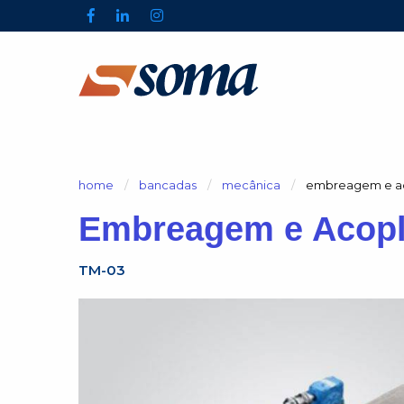
home
bancadas
mecânica
atual:
embreagem e a
Embreagem e Acop
TM-03