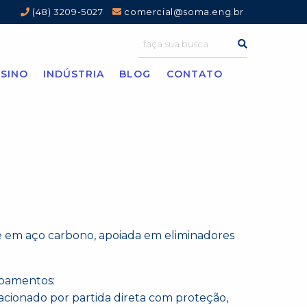
(48) 3209-5027
comercial@soma.eng.br
SINO
INDÚSTRIA
BLOG
CONTATO
e em aço carbono, apoiada em eliminadores
ipamentos:
 acionado por partida direta com proteção,