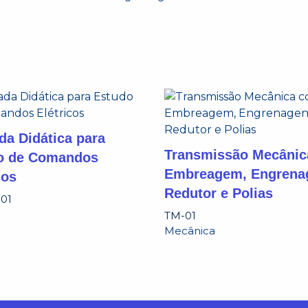
da Didática para
Transmissão Mecâni
o de Comandos
Embreagem, Engrena
cos
Redutor e Polias
01
TM-01
Mecânica