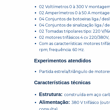
02 Voltímetros 0 à 300 V montagem
02 Amperímetros 0 à 50 A montage
04 Conjuntos de botoeiras liga / desl
04 Conjuntos de sinalização liga / des
02 Tomadas tripolares tipo: 220 V/16
02 motores trifásicos 4 cv 220/380V
Com as características: motores trifá
rpm; frequência: 60 Hz.
Experimentos atendidos
Partida estrela/triângulo de motore
Características técnicas
Estrutura:
construída em aço car
Alimentação:
380 V trifásico (ou
consulta).