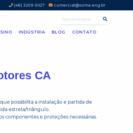
(48) 3209-5027
comercial@soma.eng.br
SINO
INDÚSTRIA
BLOG
CONTATO
Motores CA
ue possibilita a instalação e partida de
da estrela/triângulo.
s componentes e proteções necessárias.