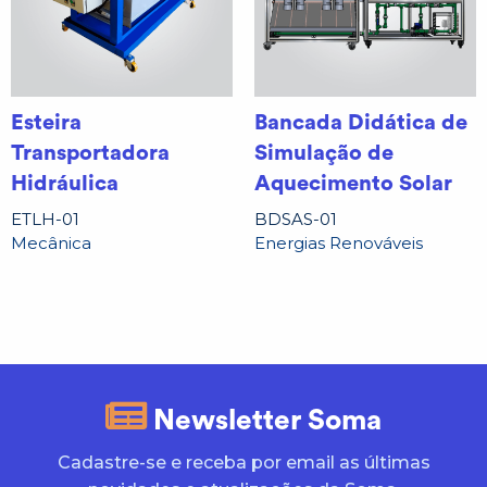
Esteira
Bancada Didática de
Transportadora
Simulação de
Hidráulica
Aquecimento Solar
ETLH-01
BDSAS-01
Mecânica
Energias Renováveis
Newsletter Soma
Cadastre-se e receba por email as últimas