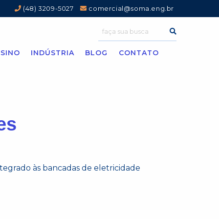
(48) 3209-5027
comercial@soma.eng.br
SINO
INDÚSTRIA
BLOG
CONTATO
es
tegrado às bancadas de eletricidade