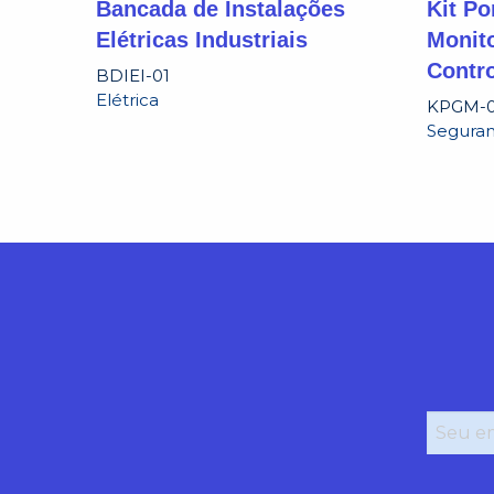
Bancada de Instalações
Kit P
Elétricas Industriais
Monit
Contr
BDIEI-01
Elétrica
KPGM-0
Seguran