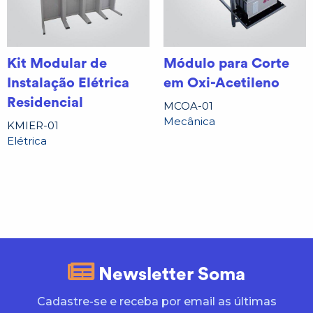
Kit Modular de
Módulo para Corte
Instalação Elétrica
em Oxi-Acetileno
Residencial
MCOA-01
Mecânica
KMIER-01
Elétrica
Newsletter Soma
Cadastre-se e receba por email as últimas