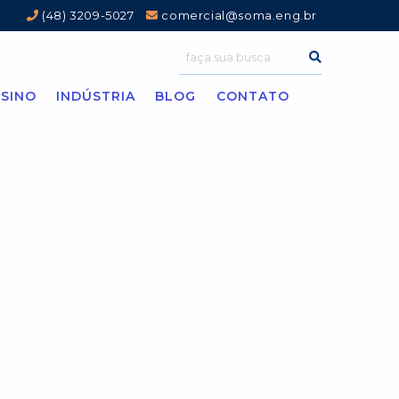
(48) 3209-5027
comercial@soma.eng.br
SINO
INDÚSTRIA
BLOG
CONTATO