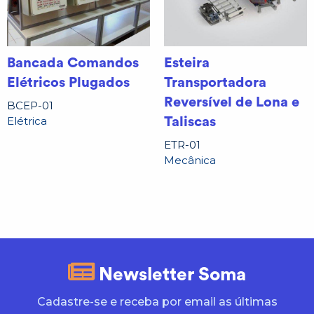
Bancada Comandos
Esteira
Elétricos Plugados
Transportadora
Reversível de Lona e
BCEP-01
Elétrica
Taliscas
ETR-01
Mecânica
Newsletter Soma
Cadastre-se e receba por email as últimas