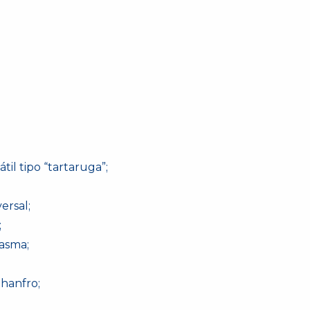
il tipo “tartaruga”;
ersal;
;
lasma;
 hanfro;