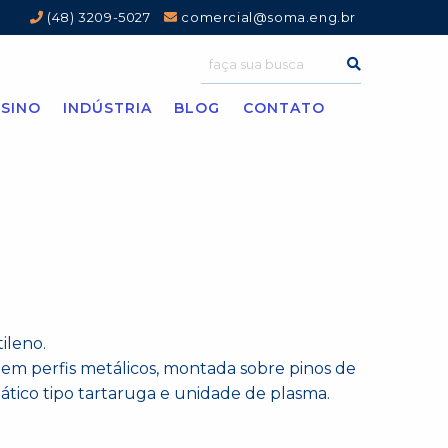
(48) 3209-5027
comercial@soma.eng.br
SINO
INDÚSTRIA
BLOG
CONTATO
ileno.
em perfis metálicos, montada sobre pinos de
tico tipo tartaruga e unidade de plasma.