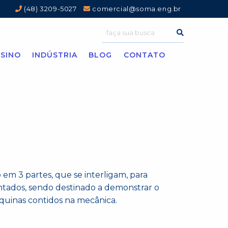
(48) 3209-5027
comercial@soma.eng.br
SINO
INDÚSTRIA
BLOG
CONTATO
 em 3 partes, que se interligam, para
ntados, sendo destinado a demonstrar o
uinas contidos na mecânica.