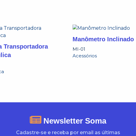
Manômetro Inclinado
a Transportadora
MI-01
lica
Acessórios
1
ca
Newsletter Soma
Cadastre-se e receba por email as últimas