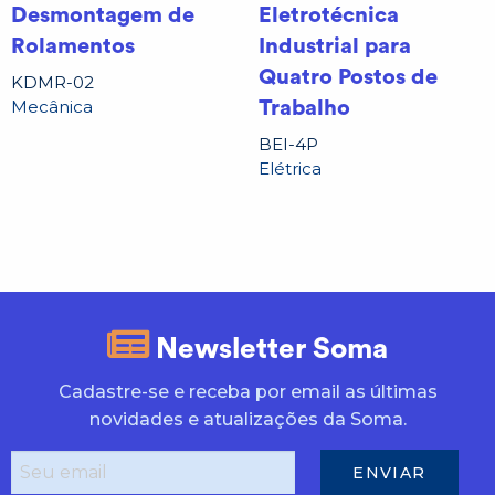
Desmontagem de
Eletrotécnica
Rolamentos
Industrial para
Quatro Postos de
KDMR-02
Mecânica
Trabalho
BEI-4P
Elétrica
Newsletter Soma
Cadastre-se e receba por email as últimas
novidades e atualizações da Soma.